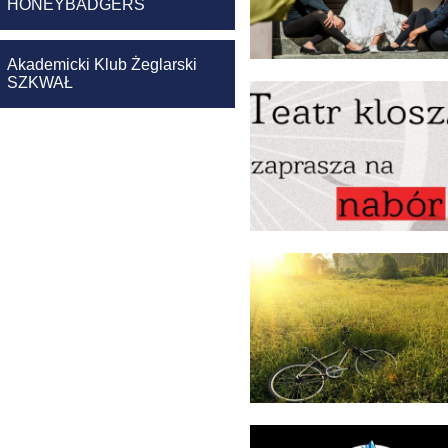
HONEYBADGERS
Akademicki Klub Żeglarski
SZKWAŁ