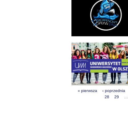
« pierwsza
‹ poprzednia
Strony
28
29
…