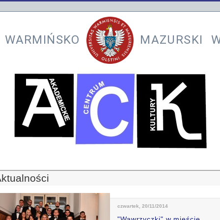
 WARMIŃSKO
MAZURSKI W
ktualności
czwartek, 20/11/2014
"Wawrzyczki" w mieście