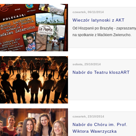
czwartek, 06/11/2014
Wieczór latynoski z AKT
Od Hiszpanii po Brazylię - zapraszam
na spotkanie z Maćkiem Zwierucho.
sobota, 25/10/2014
Nabór do Teatru kloszART
czwartek, 23/10/2014
Nabór do Chóru im. Prof.
Wiktora Wawrzyczka