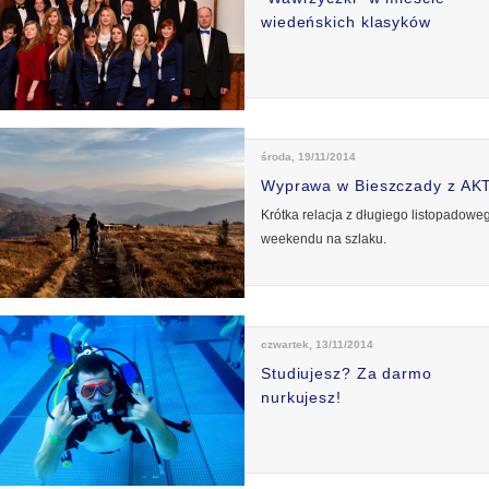
wiedeńskich klasyków
środa, 19/11/2014
Wyprawa w Bieszczady z AK
Krótka relacja z długiego listopadowe
weekendu na szlaku.
czwartek, 13/11/2014
Studiujesz? Za darmo
nurkujesz!