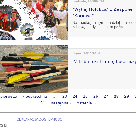
niedziela, 12/10/2014
"Wytnij Hołubca" z Zespołem
"Kortowo"
Na naukę, a tym bardziej na dob
zabawę nigdy nie jest za późno!
piątek, 10/10/2014
IV Lubański Turniej Łucznicz
 pierwsza
‹ poprzednia
…
23
24
25
26
27
28
29
rony
31
następna ›
ostatnia »
DEKLARACJA DOSTĘPNOŚCI