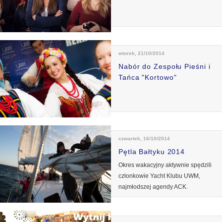
wtorek, 21/10/2014
Nabór do Zespołu Pieśni i
Tańca "Kortowo"
czwartek, 16/10/2014
Pętla Bałtyku 2014
Okres wakacyjny aktywnie spędzili
członkowie Yacht Klubu UWM,
najmłodszej agendy ACK.