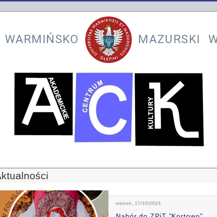
 WARMIŃSKO
MAZURSKI W
ktualności
wtorek, 17/10/2023
Nabór do ZPiT "Kortowo"