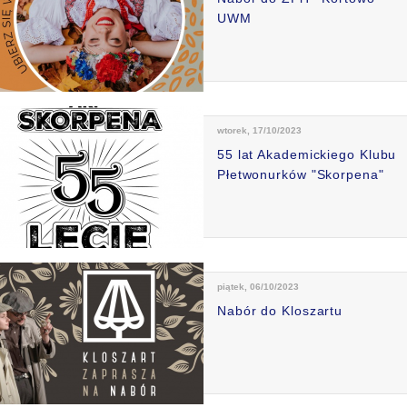
UWM
wtorek, 17/10/2023
55 lat Akademickiego Klubu
Płetwonurków "Skorpena"
piątek, 06/10/2023
Nabór do Kloszartu