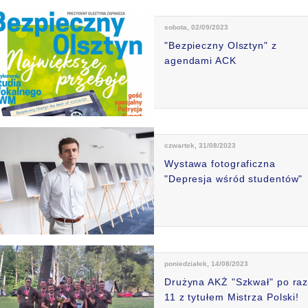
sobota, 02/09/2023
"Bezpieczny Olsztyn" z
agendami ACK
czwartek, 31/08/2023
Wystawa fotograficzna
"Depresja wśród studentów"
poniedziałek, 14/08/2023
Drużyna AKŻ "Szkwał" po ra
11 z tytułem Mistrza Polski!