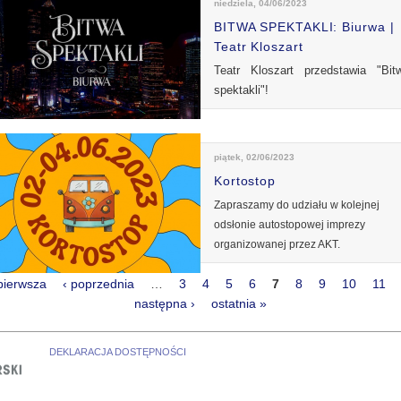
niedziela, 04/06/2023
BITWA SPEKTAKLI: Biurwa |
Teatr Kloszart
Teatr Kloszart przedstawia "Bit
spektakli"!
piątek, 02/06/2023
Kortostop
Zapraszamy do udziału w kolejnej
odsłonie autostopowej imprezy
organizowanej przez AKT.
pierwsza
‹ poprzednia
…
3
4
5
6
7
8
9
10
11
rony
następna ›
ostatnia »
DEKLARACJA DOSTĘPNOŚCI