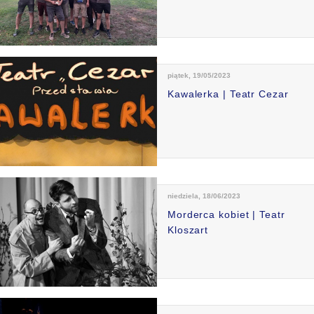
piątek, 19/05/2023
Kawalerka | Teatr Cezar
niedziela, 18/06/2023
Morderca kobiet | Teatr
Kloszart