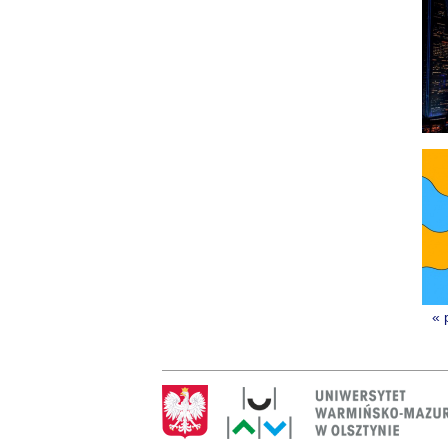
« 
St