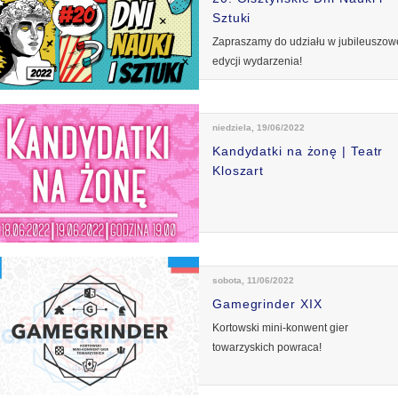
Sztuki
Zapraszamy do udziału w jubileuszow
edycji wydarzenia!
niedziela, 19/06/2022
Kandydatki na żonę | Teatr
Kloszart
sobota, 11/06/2022
Gamegrinder XIX
Kortowski mini-konwent gier
towarzyskich powraca!