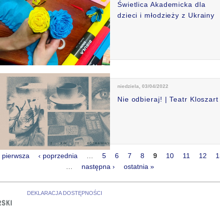
Świetlica Akademicka dla
dzieci i młodzieży z Ukrainy
niedziela, 03/04/2022
Nie odbieraj! | Teatr Kloszart
 pierwsza
‹ poprzednia
…
5
6
7
8
9
10
11
12
1
rony
…
następna ›
ostatnia »
DEKLARACJA DOSTĘPNOŚCI