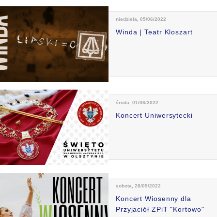
niedziela, 05/06/2022
Winda | Teatr Kloszart
środa, 01/06/2022
Koncert Uniwersytecki
sobota, 28/05/2022
Koncert Wiosenny dla
Przyjaciół ZPiT "Kortowo"