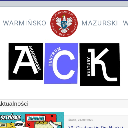
 WARMIŃSKO
MAZURSKI W
ktualności
środa, 21/09/2022
20. Olsztyńskie Dni Nauki i