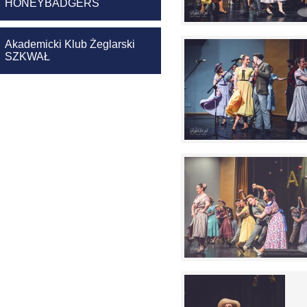
HONEYBADGERS
Akademicki Klub Żeglarski
SZKWAŁ