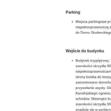
Parking
Miejsca parkingowe p
niepełnosprawnością z
do Domu Studenckiego
Wejście do budynku
Budynek trzypiętrowy.
szerokości skrzydła 9
niepełnosprawnościami
strony boiska do kosz
zamontowano domofon
przywołanie asysty. G
Kanafojskiego ogranic
schodów. Wewnątrz bu
szerokości skrzydła 9
znajduje się w portiern