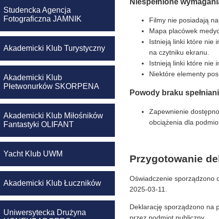
Niespełnione wymagani
Studencka Agencja
Fotograficzna JAMNIK
Filmy nie posiadają n
Mapa placówek medycz
Istnieją linki które ni
Akademicki Klub Turystyczny
na czytniku ekranu.
Istnieją linki które ni
Niektóre elementy posi
Akademicki Klub
Płetwonurków SKORPENA
Powody braku spełnian
Zapewnienie dostępno
Akademicki Klub Miłośników
obciążenia dla podmio
Fantastyki OLIFANT
Yacht Klub UWM
Przygotowanie dek
Oświadczenie sporządzono d
Akademicki Klub Łuczników
2025-03-11
.
Deklarację sporządzono na
Uniwersytecka Drużyna
przez podmiot publiczny.