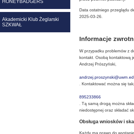
HONEYBADGERS
Data ostatniego przeglądu de
2025-03-26
.
Akademicki Klub Żeglarski
SZKWAŁ
Informacje zwrotn
W przypadku problemów z dos
kontakt. Osobą kontaktową j
Andrzej Prószyński
,
andrzej.proszynski@uwm.ed
. Kontaktować można się tak
895233866
. Tą samą drogą można skład
niedostępnej oraz składać s
Obsługa wniosków i ska
Każdy ma prawo do wystąpie