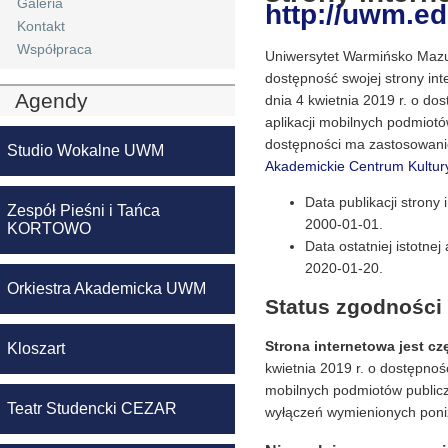
Galeria
http://uwm.ed
Kontakt
Współpraca
Uniwersytet Warmińsko Mazu
dostępność swojej strony int
Agendy
dnia 4 kwietnia 2019 r. o dos
aplikacji mobilnych podmiot
dostępności ma zastosowani
Studio Wokalne UWM
Akademickie Centrum Kultur
Data publikacji strony 
Zespół Pieśni i Tańca
2000-01-01
.
KORTOWO
Data ostatniej istotnej 
2020-01-20
.
Orkiestra Akademicka UWM
Status zgodności
Strona internetowa jest c
Kloszart
kwietnia 2019 r. o dostępnośc
mobilnych podmiotów public
Teatr Studencki CEZAR
wyłączeń wymienionych poni