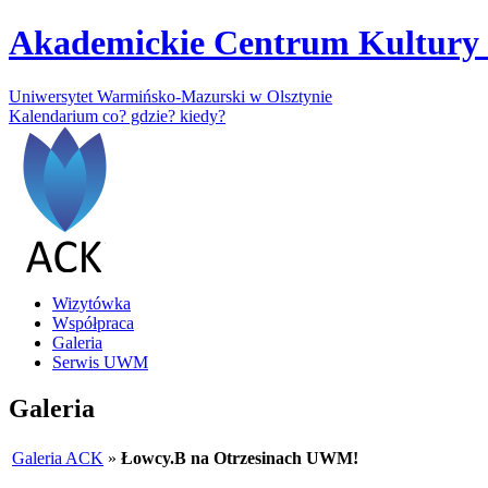
Akademickie Centrum Kultury 
Uniwersytet Warmińsko-Mazurski w Olsztynie
Kalendarium
co? gdzie? kiedy?
Wizytówka
Współpraca
Galeria
Serwis UWM
Galeria
Galeria ACK
»
Łowcy.B na Otrzesinach UWM!