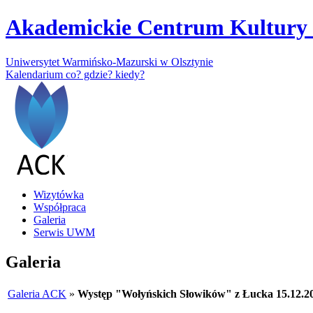
Akademickie Centrum Kultury 
Uniwersytet Warmińsko-Mazurski w Olsztynie
Kalendarium
co? gdzie? kiedy?
Wizytówka
Współpraca
Galeria
Serwis UWM
Galeria
Galeria ACK
»
Występ "Wołyńskich Słowików" z Łucka 15.12.2