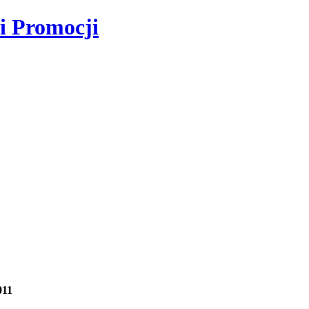
i Promocji
011