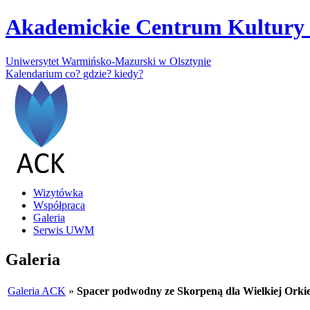
Akademickie Centrum Kultury 
Uniwersytet Warmińsko-Mazurski w Olsztynie
Kalendarium
co? gdzie? kiedy?
Wizytówka
Współpraca
Galeria
Serwis UWM
Galeria
Galeria ACK
»
Spacer podwodny ze Skorpeną dla Wielkiej Orkie