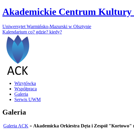
Akademickie Centrum Kultury 
Uniwersytet Warmińsko-Mazurski w Olsztynie
Kalendarium
co? gdzie? kiedy?
Wizytówka
Współpraca
Galeria
Serwis UWM
Galeria
Galeria ACK
»
Akademicka Orkiestra Dęta i Zespół "Kortowo" 