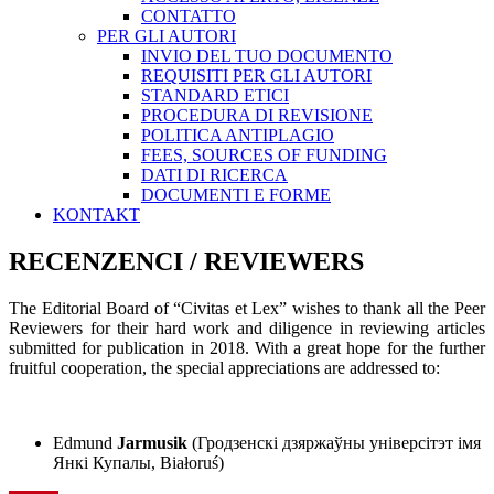
CONTATTO
PER GLI AUTORI
INVIO DEL TUO DOCUMENTO
REQUISITI PER GLI AUTORI
STANDARD ETICI
PROCEDURA DI REVISIONE
POLITICA ANTIPLAGIO
FEES, SOURCES OF FUNDING
DATI DI RICERCA
DOCUMENTI E FORME
KONTAKT
RECENZENCI / REVIEWERS
The Editorial Board of “Civitas et Lex” wishes to thank all the Peer
Reviewers for their hard work and diligence in reviewing articles
submitted for publication in 2018. With a great hope for the further
fruitful cooperation, the special appreciations are addressed to:
Edmund
Jarmusik
(Гродзенскі дзяржаўны універсітэт імя
Янкі Купалы, Białoruś)