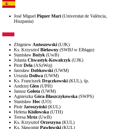
José Miguel
Piquer Marí
(Universitat de València
,
Hiszpania)
Zbigniew
Antoszewski
(UJK)
Ks. Krzysztof
Bielawny
(SWBJ w Elblągu)
Stanisław
Bożyk
(UwB)
Jolanta
Chwastyk-Kowalczyk
(UJK)
Piotr
Dela
(ASzWoj)
Jarosław
Dobkowski
(UWM)
Urszula
Doliwa
(UWM)
Ks. Franciszek
Drączkowski
(KUL), śp.
Andrzej
Glen
(UPH)
Janusz
Gołota
(UWM)
Agnieszka
Góra-Błaszczykowska
(SWPS)
Stanisław
Hoc
(UO)
Piotr
Jaroszyński
(KUL)
Helena
Kisilowska
(UTH)
Teresa
Mróz
(UwB)
Ks. Krzysztof
Orzeszyna
(KUL)
Ks. Sławomir
Pawłowski
(KUL)