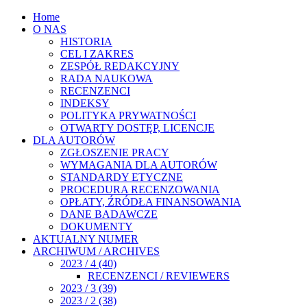
Home
O NAS
HISTORIA
CEL I ZAKRES
ZESPÓŁ REDAKCYJNY
RADA NAUKOWA
RECENZENCI
INDEKSY
POLITYKA PRYWATNOŚCI
OTWARTY DOSTĘP, LICENCJE
DLA AUTORÓW
ZGŁOSZENIE PRACY
WYMAGANIA DLA AUTORÓW
STANDARDY ETYCZNE
PROCEDURA RECENZOWANIA
OPŁATY, ŹRÓDŁA FINANSOWANIA
DANE BADAWCZE
DOKUMENTY
AKTUALNY NUMER
ARCHIWUM / ARCHIVES
2023 / 4 (40)
RECENZENCI / REVIEWERS
2023 / 3 (39)
2023 / 2 (38)