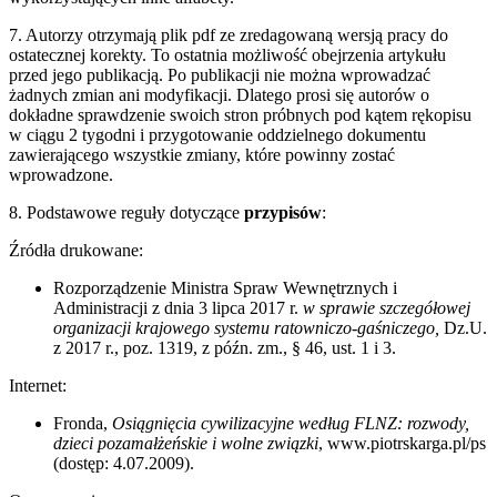
7. Autorzy otrzymają plik pdf ze zredagowaną wersją pracy do
ostatecznej korekty. To ostatnia możliwość obejrzenia artykułu
przed jego publikacją. Po publikacji nie można wprowadzać
żadnych zmian ani modyfikacji. Dlatego prosi się autorów o
dokładne sprawdzenie swoich stron próbnych pod kątem rękopisu
w ciągu 2 tygodni i przygotowanie oddzielnego dokumentu
zawierającego wszystkie zmiany, które powinny zostać
wprowadzone.
8. Podstawowe reguły dotyczące
przypisów
:
Źródła drukowane:
Rozporządzenie Ministra Spraw Wewnętrznych i
Administracji z dnia 3 lipca 2017 r.
w sprawie szczegółowej
organizacji krajowego systemu ratowniczo-gaśniczego,
Dz.U.
z 2017 r., poz. 1319, z późn. zm., § 46, ust. 1 i 3.
Internet:
Fronda,
Osiągnięcia cywilizacyjne według FLNZ: rozwody,
dzieci pozamałżeńskie i wolne związki
, www.piotrskarga.pl/ps
(dostęp: 4.07.2009).