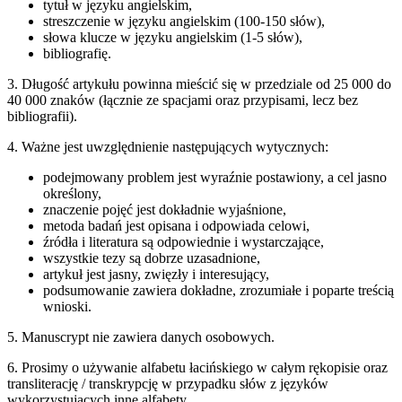
tytuł w języku angielskim,
streszczenie w języku angielskim (100-150 słów),
słowa klucze w języku angielskim (1-5 słów),
bibliografię.
3. Długość artykułu powinna mieścić się w przedziale od 25 000 do
40 000 znaków (łącznie ze spacjami oraz przypisami, lecz bez
bibliografii).
4. Ważne jest uwzględnienie następujących wytycznych:
podejmowany problem jest wyraźnie postawiony, a cel jasno
określony,
znaczenie pojęć jest dokładnie wyjaśnione,
metoda badań jest opisana i odpowiada celowi,
źródła i literatura są odpowiednie i wystarczające,
wszystkie tezy są dobrze uzasadnione,
artykuł jest jasny, zwięzły i interesujący,
podsumowanie zawiera dokładne, zrozumiałe i poparte treścią
wnioski.
5. Manuscrypt nie zawiera danych osobowych.
6. Prosimy o używanie alfabetu łacińskiego w całym rękopisie oraz
transliterację / transkrypcję w przypadku słów z języków
wykorzystujących inne alfabety.