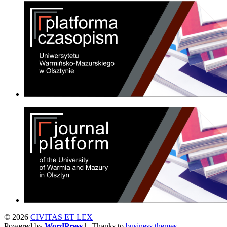
© 2026
CIVITAS ET LEX
Powered by
WordPress
| | Thanks to
business themes
,