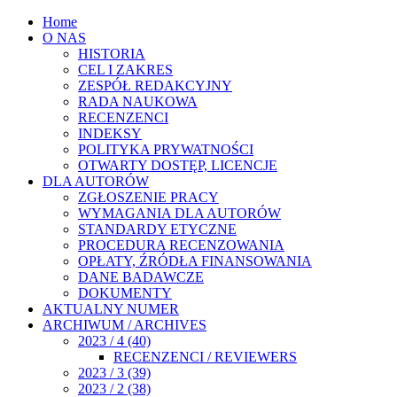
Home
O NAS
HISTORIA
CEL I ZAKRES
ZESPÓŁ REDAKCYJNY
RADA NAUKOWA
RECENZENCI
INDEKSY
POLITYKA PRYWATNOŚCI
OTWARTY DOSTĘP, LICENCJE
DLA AUTORÓW
ZGŁOSZENIE PRACY
WYMAGANIA DLA AUTORÓW
STANDARDY ETYCZNE
PROCEDURA RECENZOWANIA
OPŁATY, ŹRÓDŁA FINANSOWANIA
DANE BADAWCZE
DOKUMENTY
AKTUALNY NUMER
ARCHIWUM / ARCHIVES
2023 / 4 (40)
RECENZENCI / REVIEWERS
2023 / 3 (39)
2023 / 2 (38)