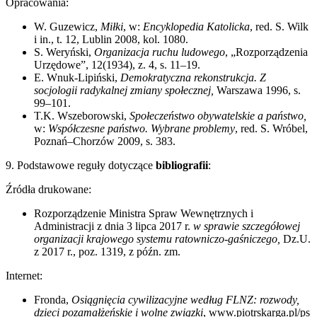
Opracowania:
W. Guzewicz,
Miłki
, w:
Encyklopedia Katolicka
, red. S. Wilk
i in., t. 12, Lublin 2008, kol. 1080.
S. Weryński,
Organizacja ruchu ludowego
, „Rozporządzenia
Urzędowe”, 12(1934), z. 4, s. 11–19.
E. Wnuk-Lipiński,
Demokratyczna rekonstrukcja. Z
socjologii radykalnej zmiany społecznej,
Warszawa 1996, s.
99–101.
T.K. Wszeborowski,
Społeczeństwo obywatelskie a państwo,
w:
Współczesne państwo. Wybrane problemy
, red. S. Wróbel,
Poznań–Chorzów 2009, s. 383.
9. Podstawowe reguły dotyczące
bibliografii
:
Źródła drukowane:
Rozporządzenie Ministra Spraw Wewnętrznych i
Administracji z dnia 3 lipca 2017 r.
w sprawie szczegółowej
organizacji krajowego systemu ratowniczo-gaśniczego,
Dz.U.
z 2017 r., poz. 1319, z późn. zm.
Internet:
Fronda,
Osiągnięcia cywilizacyjne według FLNZ: rozwody,
dzieci pozamałżeńskie i wolne związki
, www.piotrskarga.pl/ps