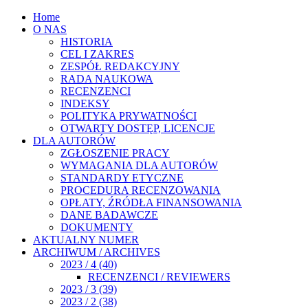
Home
O NAS
HISTORIA
CEL I ZAKRES
ZESPÓŁ REDAKCYJNY
RADA NAUKOWA
RECENZENCI
INDEKSY
POLITYKA PRYWATNOŚCI
OTWARTY DOSTĘP, LICENCJE
DLA AUTORÓW
ZGŁOSZENIE PRACY
WYMAGANIA DLA AUTORÓW
STANDARDY ETYCZNE
PROCEDURA RECENZOWANIA
OPŁATY, ŹRÓDŁA FINANSOWANIA
DANE BADAWCZE
DOKUMENTY
AKTUALNY NUMER
ARCHIWUM / ARCHIVES
2023 / 4 (40)
RECENZENCI / REVIEWERS
2023 / 3 (39)
2023 / 2 (38)