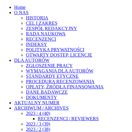
Home
O NAS
HISTORIA
CEL I ZAKRES
ZESPÓŁ REDAKCYJNY
RADA NAUKOWA
RECENZENCI
INDEKSY
POLITYKA PRYWATNOŚCI
OTWARTY DOSTĘP, LICENCJE
DLA AUTORÓW
ZGŁOSZENIE PRACY
WYMAGANIA DLA AUTORÓW
STANDARDY ETYCZNE
PROCEDURA RECENZOWANIA
OPŁATY, ŹRÓDŁA FINANSOWANIA
DANE BADAWCZE
DOKUMENTY
AKTUALNY NUMER
ARCHIWUM / ARCHIVES
2023 / 4 (40)
RECENZENCI / REVIEWERS
2023 / 3 (39)
2023 / 2 (38)