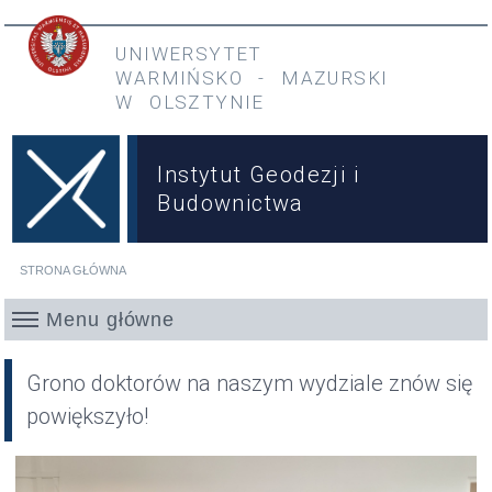
Przejdź do treści
Przejdź do menu głównego
UNIWERSYTET
WARMIŃSKO
-
MAZURSKI
W OLSZTYNIE
Instytut Geodezji i
Budownictwa
STRONA GŁÓWNA
Jesteś tutaj
Menu główne
Grono doktorów na naszym wydziale znów się
powiększyło!