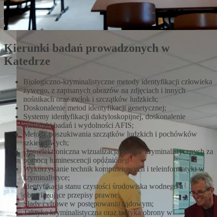
Kierunki badań prowadzonych w
Katedrze
Biologiczno-kryminalistyczne metody identyfikacji człowieka
żywego, z zapisanych obrazów na zdjęciach i innych
nośnikach oraz zwłok i szczątków ludzkich;
Doskonalenie metod identyfikacji genetycznej;
Systemy identyfikacji daktyloskopijnej, doskonalenie
metodyki badań i wydolności AFIS;
Metody poszukiwania szczątków ludzkich i pochówków
szkieletowych;
Optoelektroniczna wizualizacja śladów kryminalistycznych za
pomocą luminescencji opóźnionej;
Wykorzystanie technik komputerowych i teleinformatyki w
kryminalistyce;
Identyfikacja stanu czystości środowiska wodnego a
obowiązujące przepisy prawne;
Ślady cyfrowe w postępowaniu sądowym;
Taktyka kryminalistyczna oraz taktyka obrony w