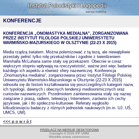
KONFERENCJE
KONFERENCJA „ONOMASTYKA MEDIALNA”, ZORGANIZOWANA
PRZEZ INSTYTUT FILOLOGII POLSKIEJ UNIWERSYTETU
WARMIŃSKO-MAZURSKIEGO W OLSZTYNIE (22-23 X 2015)
Media rządzą światem. Można polemizować z tą tezą, ale niewątpliwie
przestały pełnić tylko rolę przekaźników i zgodnie z twierdzeniem
Marshalla McLuhana same stały się przekazem. Obecnie w coraz
większym stopniu wpływają na rzeczywistość, ważne jest więc badanie
każdego ich aspektu a również sfery nazewniczej. Konferencja
„Onomastyka medialna”, zorganizowana przez Instytut Filologii Polskiej
Uniwersytetu Warmińsko-Mazurskiego w Olsztynie (22-23 X 2015)
odnosiła się do historii kształtowania się poszczególnych kategorii nazw,
ich typologii, dawnych i obecnych tendencji medioonimicznych oraz
curiosów
nazewniczych. Przedmiotem zainteresowania stały się nazwy
związane z prasą, radiem, telewizją i Internetem, zarówno ich cechy
językowe, jak i tło społeczno-kulturowe. Referaty wygłosiło
kilkudziesięciu badaczy z różnych jednostek naukowych (m.in. UJ, UŚ,
UMCS, UW).
<<< p o w r ó t
PRZEŁĄCZ NA WERSJĘ DESKTOPOWĄ
Copyright © 2026 IFP UWM.
Wszelkie prawa zastrzeżone.