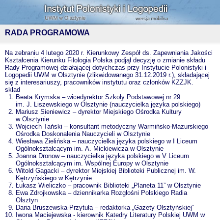
RADA PROGRAMOWA
Na zebraniu 4 lutego 2020 r. Kierunkowy Zespół ds. Zapewniania Jakości
Kształcenia Kierunku Filologia Polska podjął decyzję o zmianie składu
Rady Programowej działającej dotychczas przy Instytucie Polonistyki i
Logopedii UWM w Olsztynie (zlikwidowanego 31.12.2019 r.), składającej
się z interesariuszy, pracowników instytutu oraz członków KZZJK.
skład
Beata Krymska – wicedyrektor Szkoły Podstawowej nr 29
im. J. Liszewskiego w Olsztynie (nauczycielka języka polskiego)
Mariusz Sieniewicz – dyrektor Miejskiego Ośrodka Kultury
w Olsztynie
Wojciech Tański – konsultant metodyczny Warmińsko-Mazurskiego
Ośrodka Doskonalenia Nauczycieli w Olsztynie
Wiesława Zielińska – nauczycielka języka polskiego w I Liceum
Ogólnokształcącym im. A. Mickiewicza w Olsztynie
Joanna Dronow – nauczycielka języka polskiego w V Liceum
Ogólnokształcącym im. Wspólnej Europy w Olsztynie
Witold Gagacki – dyrektor Miejskiej Biblioteki Publicznej im. W.
Kętrzyńskiego w Kętrzynie
Łukasz Wieliczko – pracownik Biblioteki „Planeta 11” w Olsztynie
Ewa Zdrojkowska – dziennikarka Rozgłośni Polskiego Radia
Olsztyn
Daria Bruszewska-Przytuła – redaktorka „Gazety Olsztyńskiej”
Iwona Maciejewska - kierownik Katedry Literatury Polskiej UWM w