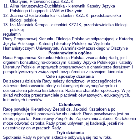
Olsztynie, Przewodnicząca KZZJK
Alina Naruszewicz-Duchlińska - kierownik Katedry Języka
Polskiego i Logopedii UWM w Olsztynie
Joanna Chłosta-Zielonka - członkini KZZJK, przedstawicielka
filologii polskiej
Iza Matusiak-Kempa - członkini KZZJK, przedstawicielka filologii
polskiej
regulamin
Rady Programowej Kierunku Filologia Polska współpracującej z Katedrą
Języka Polskiego i Katedrą Literatury Polskiej na Wydziale
Humanistycznym Uniwersytetu Warmińsko-Mazurskiego w Olsztynie
Postanowienia ogólne
Rada Programowa Kierunku Filologia Polska, zwana dalej Radą, jest
organem konsultacyjno-doradczym Katedry Języka Polskiego i Katedry
Literatury Polskiej w sprawach programowych o charakterze doraźnym i
perspektywicznym związanych bezpośrednio z rozwojem kierunku.
Cele i sposoby działania
Do zakresu działania Rady należy doradztwo, w szczególności w
zakresie dostosowania oferty edukacyjnej do wymogów rynku i
doskonalenia jakości kształcenia. Rada ma charakter społeczny. W jej
skład wchodzą przedstawiciele placówek oświatowych, edukacyjnych,
kulturalnych i mediów.
Członkowie
Radę powołuje Kierunkowy Zespół ds. Jakości Kształcenia po
zasięgnięciu opinii pracowników obu katedr. Rada powoływana jest na
okres pięciu lat. Kierunkowy Zespół ds. Zapewniania Jakości Kształcenia
może odwołać członka Rady przed upływem jej kadencji, jeżeli nie
uczestniczy on w pracach Rady.
Tryb działania
Spotkania Rady w pełnym składzie odbywają się raz w roku.