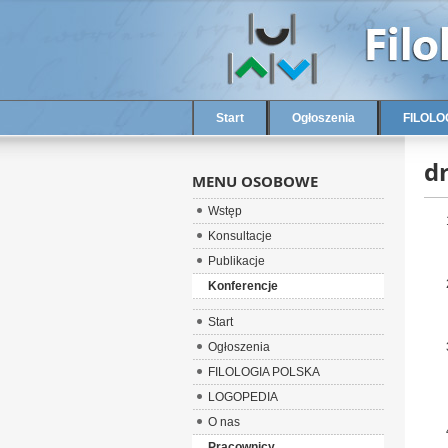
Start
Ogłoszenia
FILOLO
d
MENU OSOBOWE
Wstęp
Konsultacje
Publikacje
Konferencje
Start
Ogłoszenia
FILOLOGIA POLSKA
LOGOPEDIA
O nas
Pracownicy