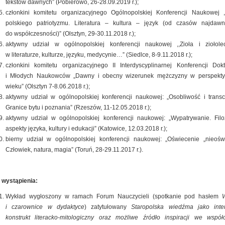
tekstów dawnych” (Pobierowo, 26-28.09.2019 r.);
członkini komitetu organizacyjnego Ogólnopolskiej Konferencji Naukowej ,
polskiego patriotyzmu. Literatura ­– kultura – język (od czasów najdawn
do współczesności)” (Olsztyn, 29-30.11.2018 r.);
aktywny udział w ogólnopolskiej konferencji naukowej ,,Zioła i ziołole
w literaturze, kulturze, języku, medycynie…” (Siedlce, 8-9.11.2018 r.);
członkini komitetu organizacyjnego II Interdyscyplinarnej Konferencji Dok
i Młodych Naukowców „Dawny i obecny wizerunek mężczyzny w perspekty
wieku”
(Olsztyn
7-8.06.2018 r.);
aktywny udział w ogólnopolskiej konferencji naukowej: „Osobliwość i trans
Granice bytu i poznania” (Rzeszów, 11-12.05.2018 r.);
aktywny udział w ogólnopolskiej konferencji naukowej: „Wypatrywanie. Filo
aspekty języka, kultury i edukacji” (Katowice, 12.03.2018 r.);
bierny udział w ogólnopolskiej konferencji naukowej: „Oświecenie „nieośw
Człowiek, natura, magia” (Toruń, 28-29.11.2017 r.).
 wystąpienia:
Wykład wygłoszony w ramach Forum Nauczycieli (spotkanie pod hasłem
i czarownice w dydaktyce
) zatytułowany
Staropolska wiedźma jako inte
konstrukt literacko-mitologiczny oraz możliwe źródło inspiracji we wspó