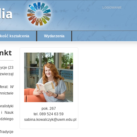
LOGOWANIE
kość kształcenia
Wydarzenia
nkt
ycje (23
wierząt
ferat:
W
nnictwie
ralistyki
pok. 267
a i Nauk
tel. 089 524 63 59
ódzkiego
sabina.kowalczyk@uwm.edu.pl
Tradycje