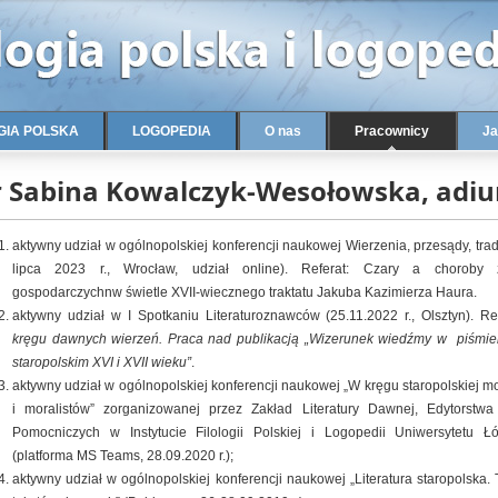
GIA POLSKA
LOGOPEDIA
O nas
Pracownicy
Ja
r Sabina Kowalczyk-Wesołowska, adiu
aktywny udział w ogólnopolskiej konferencji naukowej Wierzenia, przesądy, trad
lipca 2023 r., Wrocław, udział online). Referat: Czary a choroby z
gospodarczychnw świetle XVII-wiecznego traktatu Jakuba Kazimierza Haura.
aktywny udział w I Spotkaniu Literaturoznawców (25.11.2022 r., Olsztyn). Re
kręgu dawnych wierzeń. Praca nad publikacją „Wizerunek wiedźmy w piśmie
staropolskim XVI i XVII wieku”
.
aktywny udział w ogólnopolskiej konferencji naukowej „W kręgu staropolskiej
mo
i moralistów” zorganizowanej przez Zakład Literatury Dawnej, Edytorstw
Pomocniczych w Instytucie Filologii Polskiej i Logopedii Uniwersytetu Ł
(platforma MS Teams, 28.09.2020 r.);
aktywny udział w ogólnopolskiej konferencji naukowej „Literatura staropolska. 