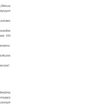
,Oblicza
iejszych
cznictwo
torantów
wie XXI
cendens.
zoficzne
iecone”.
Wiedźmy
resujący
łczesnym