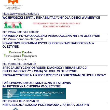
https://www.wssd.olsztyn.pl/
WOJEWÓDZKI SZPITAL REHABILITACYJNY DLA DZIECI W AMERYCE
http://www.ameryka.com.pl/
PORADNIA PSYCHOLOGICZNO-PEDAGOGICZNA NR 1 W OLSZTYNIE
http://www.poradnia.olsztyn.pl/
POWIATOWA PORADNIA PSYCHOLOGICZNO-PEDAGOGICZNA W
OLSZTYNIE
http://poradnia-olsztyn.pl/
SPECJALISTYCZNY OŚRODEK DIAGNOZY I REHABILITACJI
DZIECI I MŁODZIEŻY Z WADĄ SŁUCHU W OLSZTYNIE
STOWARZYSZENIE NA RZECZ DZIECI Z ZABURZENIAMI SŁUCHU I MOWY
PAŃSTWOWA SZKOŁA MUZYCZNA I I II STOPNIA
IM. FRYDERYKA CHOPINA W OLSZTYNIE
http://szkola-muz.olsztyn.pl/
NIEPUBLICZNA SZKOŁA PODSTAWOWA „PIĄTKA”, OLSZTYN