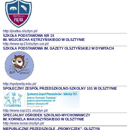
http://piatka.olsztyn.pl/
SZKOŁA PODSTAWOWA NR 15
IM. WOJCIECHA KĘTRZYŃSKIEGO W OLSZTYNIE
http://www.sp15olsztyn.usr.pl/
SZKOŁA PODSTAWOWA IM. GAZETY OLSZTYŃSKIEJ W DYWITACH
http://spdywity.edu.pl/
SPOŁECZNY ZESPÓŁ PRZEDSZKOLNO-SZKOLNY 101 W OLSZTYNIE
http://www.ssp101.olsztyn.pl/
SPECJALNY OŚRODEK SZKOLNO-WYCHOWAWCZY
IM. KORNELA MAKUSZYŃSKIEGO W OLSZTYNIE
http://www.sosw.olsztyn.pl/
NIEPUBLICZNE PRZEDSZKOLE „PROMYCZEK”, OLSZTYN