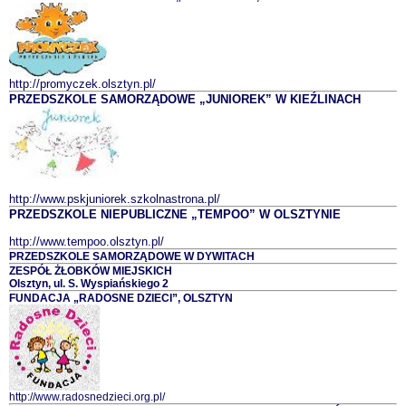
http://promyczek.olsztyn.pl/
PRZEDSZKOLE SAMORZĄDOWE „JUNIOREK” W KIEŹLINACH
http://www.pskjuniorek.szkolnastrona.pl/
PRZEDSZKOLE
NIEPUBLICZNE
„TEMPOO” W OLSZTYNIE
http://www.tempoo.olsztyn.pl/
PRZEDSZKOLE SAMORZĄDOWE W DYWITACH
ZESPÓŁ ŻŁOBKÓW MIEJSKICH
Olsztyn, ul. S. Wyspiańskiego 2
FUNDACJA
„
RADOSNE DZIECI
”
, OLSZTYN
http://www.radosnedzieci.org.pl/