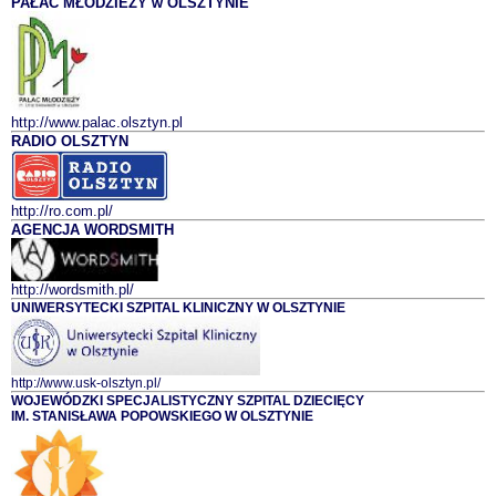
PAŁAC MŁODZIEŻY w OLSZTYNIE
http://www.palac.olsztyn.pl
RADIO OLSZTYN
http://ro.com.pl/
AGENCJA WORDSMITH
http://wordsmith.pl/
UNIWERSYTECKI SZPITAL KLINICZNY W OLSZTYNIE
http://www.usk-olsztyn.pl/
WOJEWÓDZKI SPECJALISTYCZNY SZPITAL DZIECIĘCY
IM. STANISŁAWA POPOWSKIEGO W OLSZTYNIE