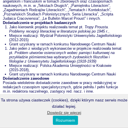
angielskim i francuskim w tomach zbiorowych oraz czasopismach
naukowych, m.in. w „Tekstach Drugich”, „Pamiętniku Literackim”,
„Zagadnieniach Rodzajów Literackich”, „Tematach i Kontekstach”,
„Poznańskich Studiach Polonistycznych. Seria Literacka”, „Scripta
Judaica Cracoviensia”, „Le Bulletin Marcel Proust” i innych.
Doświadczenie w projektach badawczych
Jako kierownik projektu realizowała temat pt.
Tropy Prousta.
Problemy recepcji literackiej w literaturze polskiej po 1945 r.
,
Miejsce realizacji: Wydział Polonistyki Uniwersytetu Jagiellońskiego
(2012-2015)
Grant uzyskany w ramach konkursu Narodowego Centrum Nauki
Jako jeden z wiodących wykonawców w projekcie realizowała temat
pt.
Problem utworów osieroconych wobec pamięci kulturowej na
przykładzie piśmiennictwa wybranych żydowskich filozofów i
filologów z Uniwersytetu Jagiellońskiego (1918-1939)
Miejsce realizacji: Polska Akademia Umiejętności w Krakowie
(2015-2018),
Grant uzyskany w ramach konkursu Narodowego Centrum Nauki
Doświadczenie zawodowe
Posiada wieloletnie doświadczenie zawodowe w pracy redakcyjnej w
redakcjach czasopism specjalistycznych, gdzie pełniła / pełni funkcje
m.in. redaktora naczelnego, zastępcy red. nacz. i inne.
<<< p o w r ó t
Ta strona używa ciasteczek (cookies), dzięki którym nasz serwis może
działać lepiej.
PRZEŁĄCZ NA WERSJĘ DESKTOPOWĄ
Copyright © 2026 IFP UWM.
Dowiedz się więcej
Wszelkie prawa zastrzeżone.
powered by
Xmark
Rozumiem