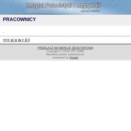
PRACOWNICY
.
<<< p o w r ó t
PRZEŁĄCZ NA WERSJĘ DESKTOPOWĄ
Copyright © 2026 IFP UWM.
Wszelkie prawa zastrzeżone.
powered by
Xmark