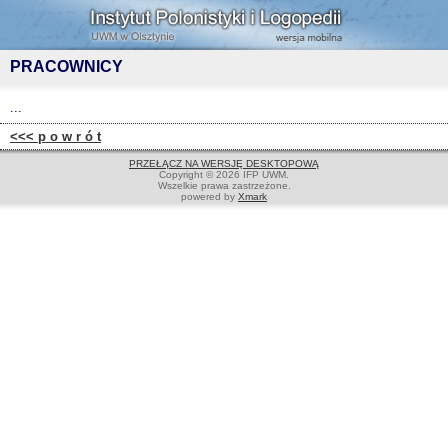
PRACOWNICY
...
<<< p o w r ó t
PRZEŁĄCZ NA WERSJĘ DESKTOPOWĄ
Copyright © 2026 IFP UWM.
Wszelkie prawa zastrzeżone.
powered by
Xmark