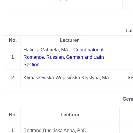
Lat
No.
Lecturer
Halicka Gabriela, MA
– Coordinator of
1
Romance, Russian, German and Latin
Section
2
Klimaszewska-Wojasińska Krystyna, MA
k
Ger
No.
Lecturer
1
Bertrand-Bucińska Anna, PhD