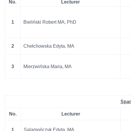
No.
Lecturer
1
Bieliński Robert MA, PhD
2
Chełchowska Edyta, MA
3
Mierzwińska Maria, MA
Span
No.
Lecturer
1
Salamończyk Edyta, MA