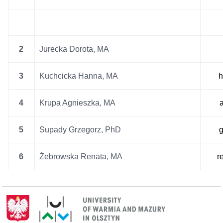
2
Jurecka Dorota, MA
3
Kuchcicka Hanna, MA
h
4
Krupa Agnieszka, MA
5
Supady Grzegorz, PhD
6
Żebrowska Renata, MA
r