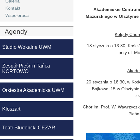
Galeria
Kontakt
Akademickie Centrum
Współpraca
Mazurskiego w Olsztynie
Agendy
Kolędy Chór
13 stycznia o 13:30, Kośc
Studio Wokalne UWM
przy ul. M
Zespół Pieśni i Tańca
Akade
KORTOWO
20 stycznia o 18:30, w Kośc
Bajkowej 15 w Olsztynie
Orkiestra Akademicka UWM
zr
Chór im. Prof. W. Wawrzyczk
Kloszart
Pieśn
Teatr Studencki CEZAR