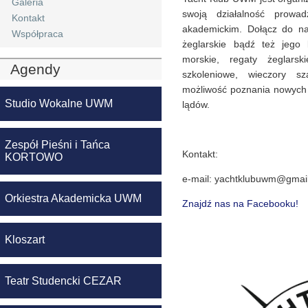
Galeria
swoją działalność prowa
Kontakt
akademickim. Dołącz do na
Współpraca
żeglarskie bądź też jego 
morskie, regaty żeglarsk
Agendy
szkoleniowe, wieczory s
możliwość poznania nowych 
Studio Wokalne UWM
lądów.
Zespół Pieśni i Tańca
Kontakt:
KORTOWO
e-mail: yachtklubuwm@gmai
Orkiestra Akademicka UWM
Znajdź nas na Facebooku!
Kloszart
Teatr Studencki CEZAR