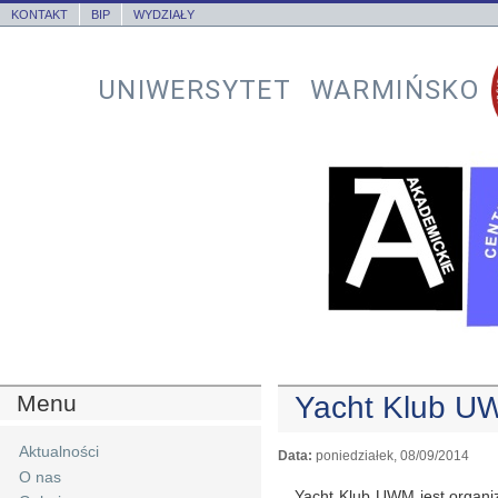
KONTAKT
BIP
WYDZIAŁY
UNIWERSYTET WARMIŃSKO
Menu
Yacht Klub U
Aktualności
Data:
poniedziałek, 08/09/2014
O nas
Yacht Klub UWM jest organi