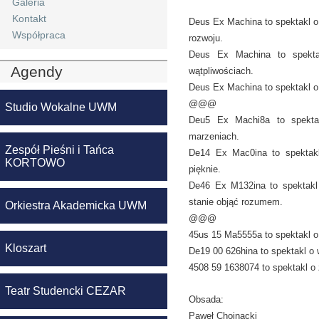
Galeria
Kontakt
Deus Ex Machina to spektakl o 
Współpraca
rozwoju.
Deus Ex Machina to spekt
Agendy
wątpliwościach.
Deus Ex Machina to spektakl o
@@@
Studio Wokalne UWM
Deu5 Ex Machi8a to spektak
marzeniach.
Zespół Pieśni i Tańca
De14 Ex Mac0ina to spektakl
KORTOWO
pięknie.
De46 Ex M132ina to spektakl
stanie objąć rozumem.
Orkiestra Akademicka UWM
@@@
45us 15 Ma5555a to spektakl o 
Kloszart
De19 00 626hina to spektakl o 
4508 59 1638074 to spektakl o
Teatr Studencki CEZAR
Obsada:
Paweł Chojnacki