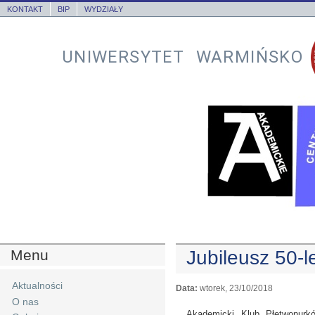
KONTAKT
BIP
WYDZIAŁY
UNIWERSYTET WARMIŃSKO
Menu
Jubileusz 50-
Aktualności
Data:
wtorek, 23/10/2018
O nas
Akademicki Klub Płetwonurk