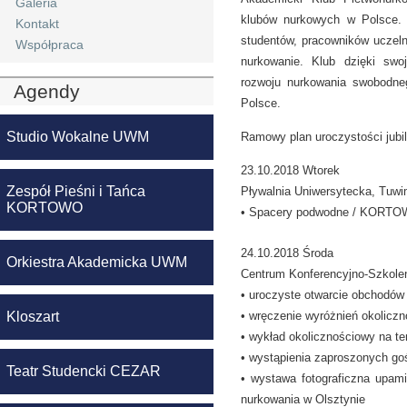
Galeria
klubów nurkowych w Polsce.
Kontakt
studentów, pracowników uczelni
Współpraca
nurkowanie. Klub dzięki swoje
rozwoju nurkowania swobodneg
Agendy
Polsce.
Studio Wokalne UWM
Ramowy plan uroczystości jubi
23.10.2018 Wtorek
Zespół Pieśni i Tańca
Pływalnia Uniwersytecka, Tuwi
KORTOWO
• Spacery podwodne / KOR
24.10.2018 Środa
Orkiestra Akademicka UWM
Centrum Konferencyjno-Szkol
• uroczyste otwarcie obchodów 
Kloszart
• wręczenie wyróżnień okolicz
• wykład okolicznościowy na te
• wystąpienia zaproszonych go
Teatr Studencki CEZAR
• wystawa fotograficzna upamię
nurkowania w Olsztynie