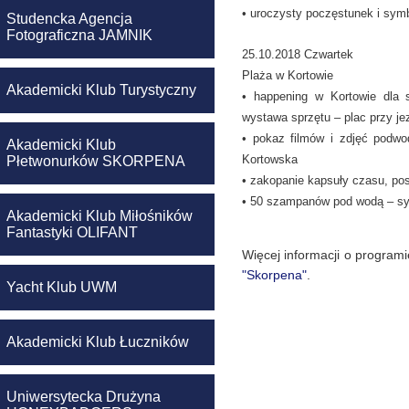
• uroczysty poczęstunek i sy
Studencka Agencja
Fotograficzna JAMNIK
25.10.2018 Czwartek
Plaża w Kortowie
Akademicki Klub Turystyczny
• happening w Kortowie dla 
wystawa sprzętu – plac przy je
• pokaz filmów i zdjęć podwo
Akademicki Klub
Kortowska
Płetwonurków SKORPENA
• zakopanie kapsuły czasu, po
• 50 szampanów pod wodą – sy
Akademicki Klub Miłośników
Fantastyki OLIFANT
Więcej informacji o program
"Skorpena"
.
Yacht Klub UWM
Akademicki Klub Łuczników
Uniwersytecka Drużyna