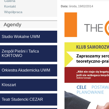
Galeria
Kontakt
Data:
środa, 19/02/2014
Współpraca
Agendy
Studio Wokalne UWM
Zespół Pieśni i Tańca
KORTOWO
Orkiestra Akademicka UWM
Kloszart
Teatr Studencki CEZAR