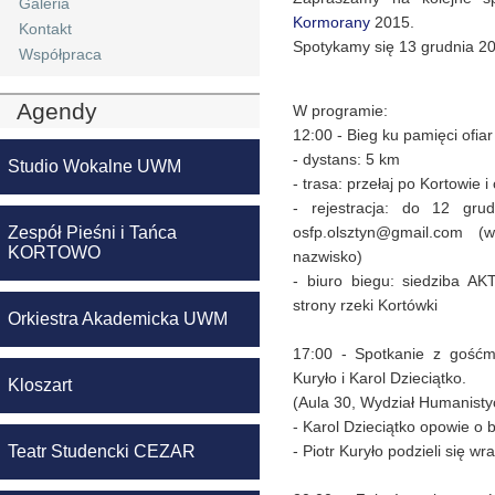
Galeria
Kormorany
2015.
Kontakt
Spotykamy się 13 grudnia 201
Współpraca
Agendy
W programie:
12:00 - Bieg ku pamięci ofia
- dystans: 5 km
Studio Wokalne UWM
- trasa: przełaj po Kortowie 
- rejestracja: do 12 gr
Zespół Pieśni i Tańca
osfp.olsztyn@gmail.com 
KORTOWO
nazwisko)
- biuro biegu: siedziba AK
strony rzeki Kortówki
Orkiestra Akademicka UWM
17:00 - Spotkanie z gość
Kuryło i Karol Dzieciątko.
Kloszart
(Aula 30, Wydział Humanistyc
- Karol Dzieciątko opowie o 
Teatr Studencki CEZAR
- Piotr Kuryło podzieli się w