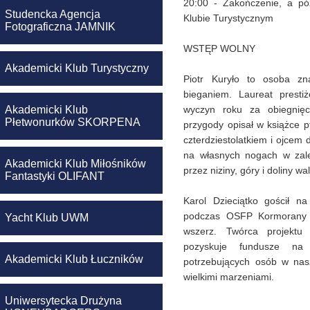
20:00 - Zakończenie, a pó
Studencka Agencja
Klubie Turystycznym
Fotograficzna JAMNIK
WSTĘP WOLNY
Akademicki Klub Turystyczny
Piotr Kuryło to osoba zn
bieganiem. Laureat presti
Akademicki Klub
wyczyn roku za obiegnięc
Płetwonurków SKORPENA
przygody opisał w książce pt
czterdziestolatkiem i ojcem 
na własnych nogach w zale
Akademicki Klub Miłośników
przez niziny, góry i doliny w
Fantastyki OLIFANT
Karol Dzieciątko gościł na
podczas OSFP Kormorany 2
Yacht Klub UWM
wszerz. Twórca projekt
pozyskuje fundusze na
Akademicki Klub Łuczników
potrzebujących osób w nas
wielkimi marzeniami.
Uniwersytecka Drużyna