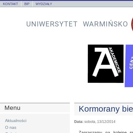
KONTAKT
BIP
WYDZIAŁY
UNIWERSYTET WARMIŃSKO
Menu
Kormorany bie
Aktualności
Data:
sobota, 13/12/2014
O nas
Zapraszamy na kolejne s