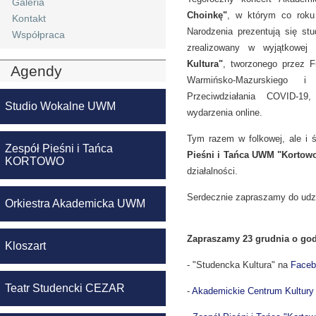
Galeria
Choinkę"
, w którym co roku
Kontakt
Narodzenia prezentują się st
Współpraca
zrealizowany w wyjątkowej
Kultura"
, tworzonego przez 
Agendy
Warmińsko-Mazurskiego 
Przeciwdziałania COVID-1
Studio Wokalne UWM
wydarzenia online.
Tym razem w folkowej, ale i ś
Zespół Pieśni i Tańca
Pieśni i Tańca UWM "Kortow
KORTOWO
działalności.
Serdecznie zapraszamy do udz
Orkiestra Akademicka UWM
Zapraszamy 23 grudnia o god
Kloszart
- "Studencka Kultura" na
Faceb
Teatr Studencki CEZAR
-
Akademickie Centrum Kultury