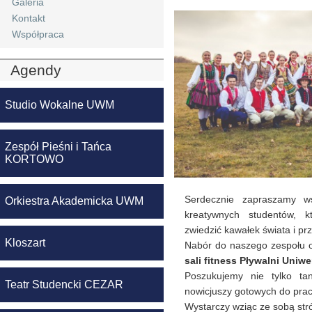
Galeria
Kontakt
Współpraca
Agendy
Studio Wokalne UWM
Zespół Pieśni i Tańca
KORTOWO
Serdecznie zapraszamy ws
Orkiestra Akademicka UWM
kreatywnych studentów, k
zwiedzić kawałek świata i pr
Kloszart
Nabór do naszego zespołu 
sali fitness Pływalni Uniwe
Poszukujemy nie tylko ta
Teatr Studencki CEZAR
nowicjuszy gotowych do pra
Wystarczy wziąc ze sobą stró