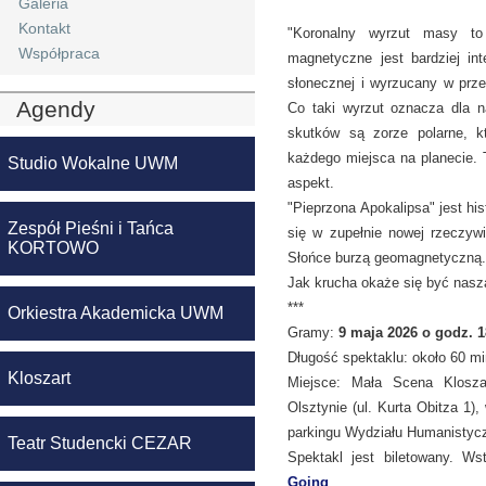
Galeria
Kontakt
"Koronalny wyrzut masy to
Współpraca
magnetyczne jest bardziej in
słonecznej i wyrzucany w przes
Agendy
Co taki wyrzut oznacza dla n
skutków są zorze polarne, k
każdego miejsca na planecie. T
Studio Wokalne UWM
aspekt.
"Pieprzona Apokalipsa" jest hi
Zespół Pieśni i Tańca
się w zupełnie nowej rzeczyw
KORTOWO
Słońce burzą geomagnetyczną. B
Jak krucha okaże się być nasz
***
Orkiestra Akademicka UWM
Gramy:
9 maja 2026 o godz. 1
Długość spektaklu: około 60 mi
Kloszart
Miejsce: Mała Scena Klosz
Olsztynie (ul. Kurta Obitza 1)
parkingu Wydziału Humanisty
Teatr Studencki CEZAR
Spektakl jest biletowany. W
Going
.