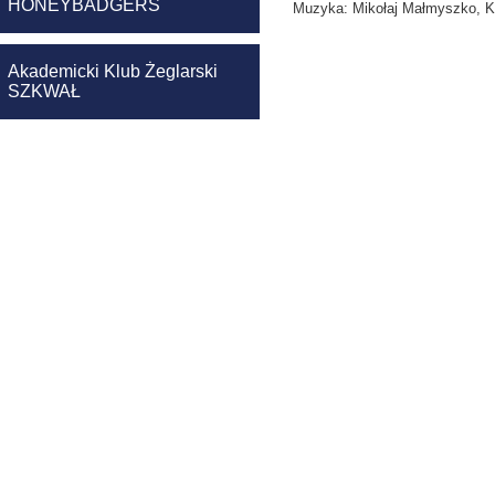
HONEYBADGERS
Muzyka: Mikołaj Małmyszko, 
Akademicki Klub Żeglarski
SZKWAŁ