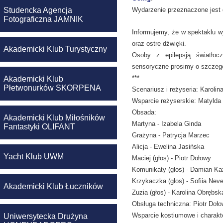
Studencka Agencja
Wydarzenie przeznaczone jest 
Fotograficzna JAMNIK
Informujemy, że w spektaklu w
oraz ostre dźwięki.
Akademicki Klub Turystyczny
Osoby z epilepsją światłoc
sensoryczne prosimy o szczegó
***
Akademicki Klub
Płetwonurków SKORPENA
Scenariusz i reżyseria: Karoli
Wsparcie reżyserskie: Matylda
Obsada:
Akademicki Klub Miłośników
Martyna - Izabela Ginda
Fantastyki OLIFANT
Grażyna - Patrycja Marzec
Alicja - Ewelina Jasińska
Yacht Klub UWM
Maciej (głos) - Piotr Dołowy
Komunikaty (głos) - Damian Ka
Krzykaczka (głos) - Sofiia Nev
Akademicki Klub Łuczników
Zuzia (głos) - Karolina Obrębsk
Obsługa techniczna: Piotr Doł
Wsparcie kostiumowe i charak
Uniwersytecka Drużyna