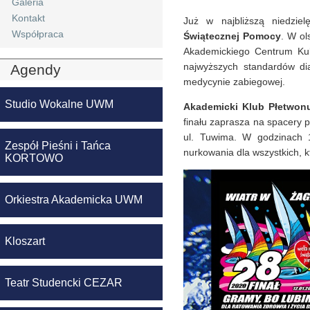
Galeria
Kontakt
Już w najbliższą niedzi
Współpraca
Świątecznej Pomocy
. W ol
Akademickiego Centrum Kul
najwyższych standardów dia
Agendy
medycynie zabiegowej.
Studio Wokalne UWM
Akademicki Klub Płetwo
finału zaprasza na spacery 
ul. Tuwima. W godzinach 
Zespół Pieśni i Tańca
nurkowania dla wszystkich,
KORTOWO
Orkiestra Akademicka UWM
Kloszart
Teatr Studencki CEZAR