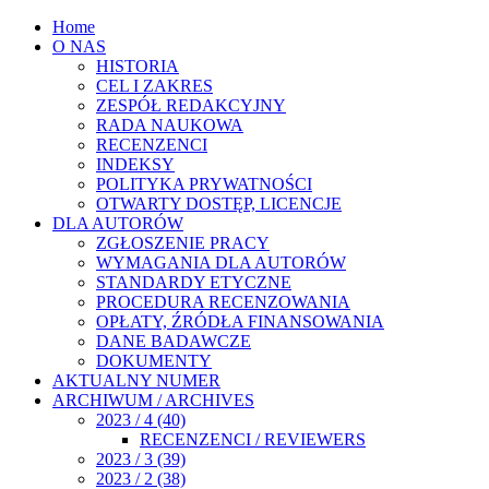
Home
O NAS
HISTORIA
CEL I ZAKRES
ZESPÓŁ REDAKCYJNY
RADA NAUKOWA
RECENZENCI
INDEKSY
POLITYKA PRYWATNOŚCI
OTWARTY DOSTĘP, LICENCJE
DLA AUTORÓW
ZGŁOSZENIE PRACY
WYMAGANIA DLA AUTORÓW
STANDARDY ETYCZNE
PROCEDURA RECENZOWANIA
OPŁATY, ŹRÓDŁA FINANSOWANIA
DANE BADAWCZE
DOKUMENTY
AKTUALNY NUMER
ARCHIWUM / ARCHIVES
2023 / 4 (40)
RECENZENCI / REVIEWERS
2023 / 3 (39)
2023 / 2 (38)