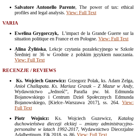
Salvatore Antonello Parente
, The power of tax: ethical
profiles and legal analysis.
View: Full Text
VARIA
Ewelina Grygorczyk,
L’impact de la Grande Guerre sur la
situation politique en France et en Pologne.
View: Full Text
Alina Żylińska
, Lekcje czytania pozalekcyjnego w Szkole
Średniej nr 36 w Grodnie z polskim językiem nauczania.
View: Full Text
RECENZJE / REVIEWS
Ks. Wojciech Guzewicz:
Grzegorz Polak, ks. Adam Zelga,
Anioł Challapata. Ks. Mariusz Graszk – Z Mazur w Andy
,
Wydawnictwo „Jedność”, Parafia pw. bł. Edmunda
Bojanowskiego i Centrum Dzieł Społecznych Edmunda
Bojanowskiego, [Kielce–Warszawa 2017], ss. 264.
View:
Full Text
Piotr Wojnicz:
Ks. Wojciech Guzewicz,
Katalog
duchowieństwa diecezji ełckiej – zmiany administracyjno-
personalne w latach 1992-2017
, Wydawnictwo Diecezjalne
Adalbertinum, Ełk 2018, ss. 86.
View: Full Text