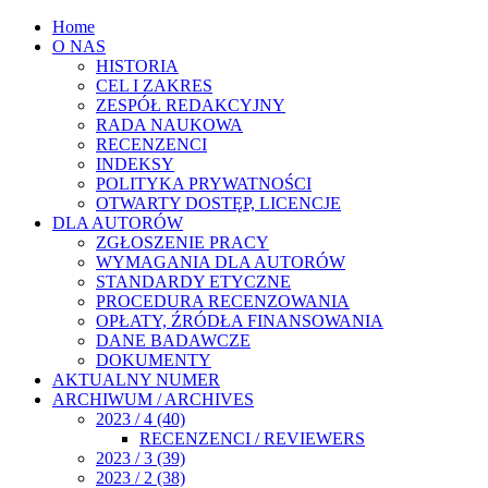
Home
O NAS
HISTORIA
CEL I ZAKRES
ZESPÓŁ REDAKCYJNY
RADA NAUKOWA
RECENZENCI
INDEKSY
POLITYKA PRYWATNOŚCI
OTWARTY DOSTĘP, LICENCJE
DLA AUTORÓW
ZGŁOSZENIE PRACY
WYMAGANIA DLA AUTORÓW
STANDARDY ETYCZNE
PROCEDURA RECENZOWANIA
OPŁATY, ŹRÓDŁA FINANSOWANIA
DANE BADAWCZE
DOKUMENTY
AKTUALNY NUMER
ARCHIWUM / ARCHIVES
2023 / 4 (40)
RECENZENCI / REVIEWERS
2023 / 3 (39)
2023 / 2 (38)