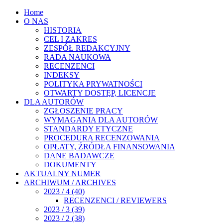
Home
O NAS
HISTORIA
CEL I ZAKRES
ZESPÓŁ REDAKCYJNY
RADA NAUKOWA
RECENZENCI
INDEKSY
POLITYKA PRYWATNOŚCI
OTWARTY DOSTĘP, LICENCJE
DLA AUTORÓW
ZGŁOSZENIE PRACY
WYMAGANIA DLA AUTORÓW
STANDARDY ETYCZNE
PROCEDURA RECENZOWANIA
OPŁATY, ŹRÓDŁA FINANSOWANIA
DANE BADAWCZE
DOKUMENTY
AKTUALNY NUMER
ARCHIWUM / ARCHIVES
2023 / 4 (40)
RECENZENCI / REVIEWERS
2023 / 3 (39)
2023 / 2 (38)