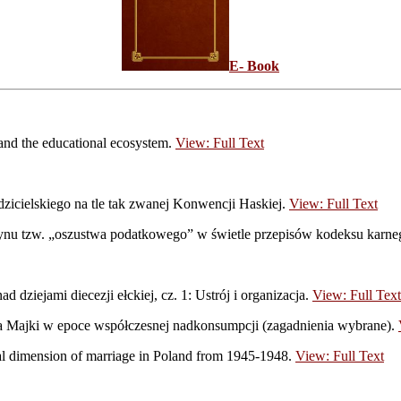
E- Book
and the educational ecosystem.
View: Full Text
zicielskiego na tle tak zwanej Konwencji Haskiej.
View: Full Text
zynu tzw. „oszustwa podatkowego” w świetle przepisów kodeksu karneg
d dziejami diecezji ełckiej, cz. 1: Ustrój i organizacja.
View: Full Text
fa Majki w epoce współczesnej nadkonsumpcji (zagadnienia wybrane).
ral dimension of marriage in Poland from 1945-1948.
View: Full Text