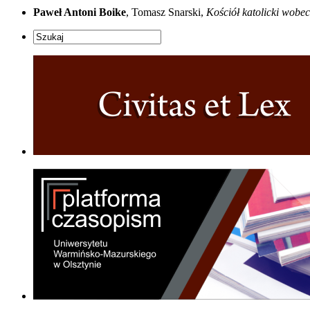
Paweł Antoni Boike
, Tomasz Snarski,
Kościół katolicki wobec