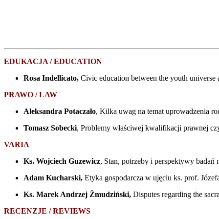
EDUKACJA /
EDUCA
TION
Rosa Indellicato,
Civic education between the youth universe 
PRAWO / LAW
Aleksandra Potaczało
, Kilka uwag na temat uprowadzenia rod
Tomasz Sobecki
, Problemy właściwej kwalifikacji prawnej c
VARIA
Ks. Wojciech Guzewicz
, Stan, potrzeby i perspektywy badań na
Adam Kucharski,
Etyka gospodarcza w ujęciu ks. prof. Józe
Ks. Marek Andrzej Żmudziński,
Disputes regarding the sac
RECENZJE / REVIEWS