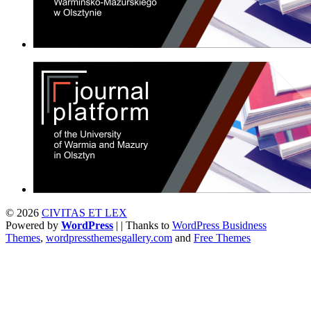
© 2026
CIVITAS ET LEX
Powered by
WordPress
| | Thanks to
WordPress Busidness
Themes
,
wordpressthemesgallery.com
and
Free Themes