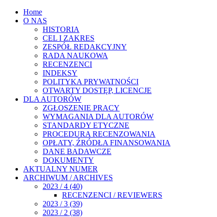
Home
O NAS
HISTORIA
CEL I ZAKRES
ZESPÓŁ REDAKCYJNY
RADA NAUKOWA
RECENZENCI
INDEKSY
POLITYKA PRYWATNOŚCI
OTWARTY DOSTĘP, LICENCJE
DLA AUTORÓW
ZGŁOSZENIE PRACY
WYMAGANIA DLA AUTORÓW
STANDARDY ETYCZNE
PROCEDURA RECENZOWANIA
OPŁATY, ŹRÓDŁA FINANSOWANIA
DANE BADAWCZE
DOKUMENTY
AKTUALNY NUMER
ARCHIWUM / ARCHIVES
2023 / 4 (40)
RECENZENCI / REVIEWERS
2023 / 3 (39)
2023 / 2 (38)