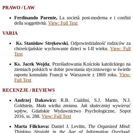
PRAWO / LAW
Ferdinando Parente,
La società post-moderna e i confini
della soggettività.
View: Full Text
VARIA
Ks. Stanisław
Strękowski
, Odpowiedzialność rodziców za
chrześcijańskie wychowanie dzieci w I-II wieku.
View: Full
Text
Ks. Jacek Wojda
, Prześladowania Kościoła katolickiego na
ziemiach polskich w dobie powstania styczniowego w świetle
raportu konsulatu Francji w Warszawie z 1869 roku.
View:
Full Text
RECENZJE / REVIEWS
Andrzej
Dakowicz:
R.B. Cialdini, S.J. Martin, N.J.
Goldstein,
Mała wielka zmiana. Jak skuteczniej wywierać
wpływ
, Gdańskie Wydawnictwo Psychologiczne, Sopot
2016, ss. 288.
View: Full Text
Marta Filickova:
Daniel J. Levitin,
The Organized Mind:
Thinking Straight in the Age of Information Overload
,