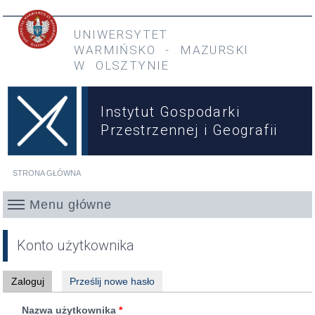
Przejdź do treści
Przejdź do menu głównego
UNIWERSYTET
WARMIŃSKO
-
MAZURSKI
W OLSZTYNIE
Instytut Gospodarki
Przestrzennej i Geografii
STRONA GŁÓWNA
Jesteś tutaj
Menu główne
Konto użytkownika
Zaloguj
(aktywna karta)
Prześlij nowe hasło
Karty podstawowe
Nazwa użytkownika
*