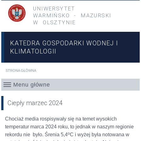
Przejdź do treści
Przejdź do menu głównego
UNIWERSYTET
WARMIŃSKO
-
MAZURSKI
W OLSZTYNIE
KATEDRA GOSPODARKI WODNEJ I
KLIMATOLOGII
STRONA GŁÓWNA
Jesteś tutaj
Menu główne
Ciepły marzec 2024
Chociaż media rospisywały się na temet wysokich
temperatur marca 2024 roku, to jednak w naszym regionie
o
rekordu nie było. Śrenia 5,4
C i wyżej była notowana w