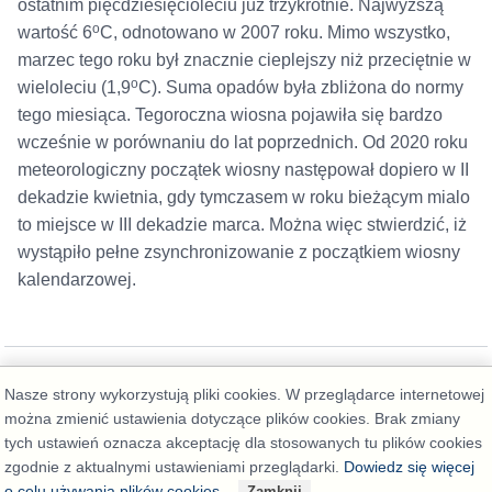
ostatnim pięćdziesięcioleciu już trzykrotnie. Najwyższą
o
wartość 6
C, odnotowano w 2007 roku. Mimo wszystko,
marzec tego roku był znacznie cieplejszy niż przeciętnie w
o
wieloleciu (1,9
C). Suma opadów była zbliżona do normy
tego miesiąca. Tegoroczna wiosna pojawiła się bardzo
wcześnie w porównaniu do lat poprzednich. Od 2020 roku
meteorologiczny początek wiosny następował dopiero w II
dekadzie kwietnia, gdy tymczasem w roku bieżącym mialo
to miejsce w III dekadzie marca. Można więc stwierdzić, iż
wystąpiło pełne zsynchronizowanie z początkiem wiosny
kalendarzowej.
Nasze strony wykorzystują pliki cookies. W przeglądarce internetowej
można zmienić ustawienia dotyczące plików cookies. Brak zmiany
tych ustawień oznacza akceptację dla stosowanych tu plików cookies
zgodnie z aktualnymi ustawieniami przeglądarki.
Dowiedz się więcej
Deklaracja dostępności
o celu używania plików cookies.