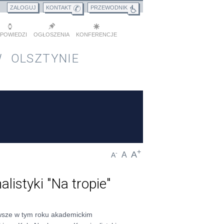
ZALOGUJ
KONTAKT
PRZEWODNIK
POWIEDZI
OGŁOSZENIA
KONFERENCJE
 OLSZTYNIE
+
A
-
A
A
istyki "Na tropie"
wsze w tym roku akademickim