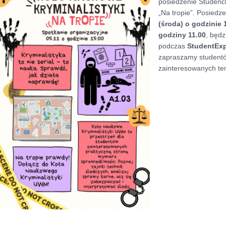
posiedzenie Studenc
„Na tropie”. Posiedz
(środa) o godzinie 
godziny 11.00
, będz
podczas
StudentEx
zapraszamy studentó
zainteresowanych te