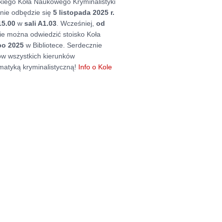
kiego Koła Naukowego Kryminalistyki
enie odbędzie się
5 listopada 2025 r.
15.00
w
sali A1.03
. Wcześniej,
od
ie można odwiedzić stoisko Koła
po 2025
w Bibliotece. Serdecznie
w wszystkich kierunków
matyką kryminalistyczną!
Info o Kole