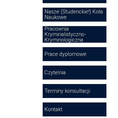
Nasze (Studenckie!) Koła
Naukowe
Pracownia
Kryminalistyczno-
Kryminologiczna
Prace dyplomowe
Czytelnia
Terminy konsultacji
Kontakt