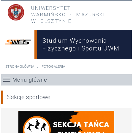
Przejdź do treści
Przejdź do menu głównego
UNIWERSYTET
WARMIŃSKO
-
MAZURSKI
W OLSZTYNIE
Studium Wychowania
Fizycznego i Sportu UWM
STRONA GŁÓWNA
FOTOGALERIA
Jesteś tutaj
Menu główne
Sekcje sportowe