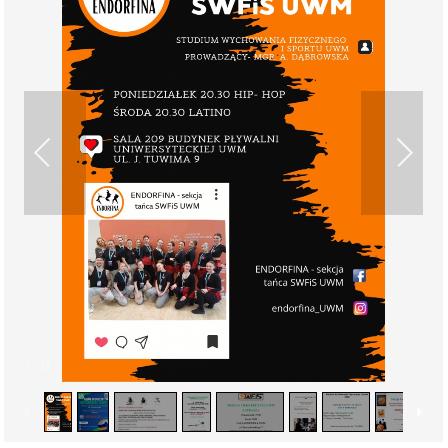
1
/
11