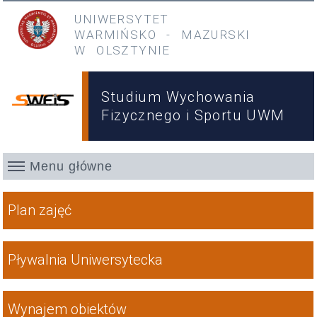
Przejdź do treści
Przejdź do menu głównego
UNIWERSYTET
WARMIŃSKO
-
MAZURSKI
W OLSZTYNIE
Studium Wychowania
Fizycznego i Sportu UWM
Menu główne
Skróty
Plan zajęć
Pływalnia Uniwersytecka
Wynajem obiektów