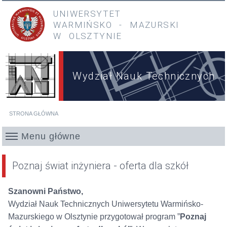
Przejdź do treści
Przejdź do menu głównego
UNIWERSYTET
WARMIŃSKO
-
MAZURSKI
W OLSZTYNIE
Wydział Nauk Technicznych
STRONA GŁÓWNA
Jesteś tutaj
Menu główne
Poznaj świat inżyniera - oferta dla szkół
Szanowni Państwo,
Wydział Nauk Technicznych Uniwersytetu Warmińsko-
Mazurskiego w Olsztynie przygotował program ”
Poznaj