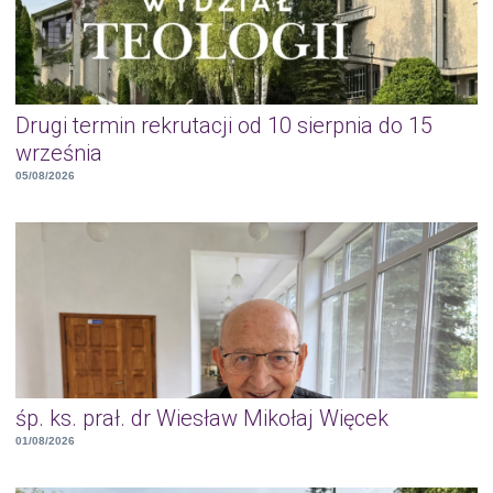
Drugi termin rekrutacji od 10 sierpnia do 15
września
05/08/2026
śp. ks. prał. dr Wiesław Mikołaj Więcek
01/08/2026