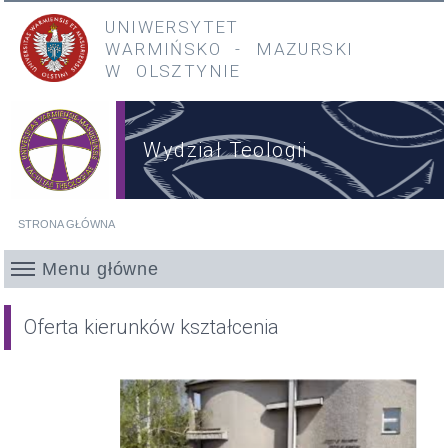
Przejdź do treści
Przejdź do menu głównego
UNIWERSYTET
WARMIŃSKO
-
MAZURSKI
W OLSZTYNIE
Wydział Teologii
STRONA GŁÓWNA
Jesteś tutaj
Menu główne
Oferta kierunków kształcenia