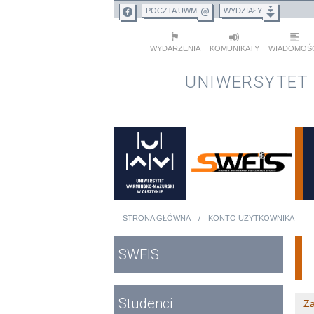
Przejdź do treści
Przejdź do menu głównego
POCZTA UWM
WYDZIAŁY
WYDARZENIA
KOMUNIKATY
WIADOMOŚ
UNIWERSYTET
STRONA GŁÓWNA
KONTO UŻYTKOWNIKA
Jesteś tutaj
Menu główne
SWFIS
Studenci
Za
Ka