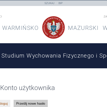
SZUKAJ
BIP
CI
ZA
WARMIŃSKO
MAZURSKI
W
Studium Wychowania Fizycznego i S
Konto użytkownika
loguj
Prześlij nowe hasło
(aktywna karta)
rty podstawowe