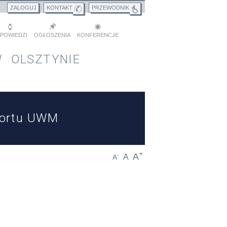
ZALOGUJ
KONTAKT
PRZEWODNIK
POWIEDZI
OGŁOSZENIA
KONFERENCJE
 OLSZTYNIE
portu UWM
+
A
-
A
A