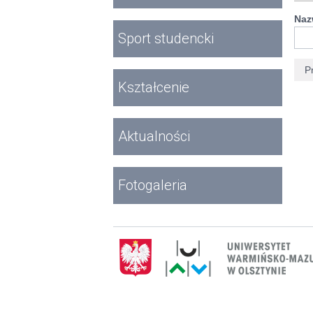
Naz
Sport studencki
Kształcenie
Aktualności
Fotogaleria