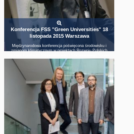
Konferencja FSS "Green Universities" 18
listopada 2015 Warszawa
Międzynarodowa konferencja poświęcona środowisku i
zmianom klimatycznym w projektach Rozwoju Polskich
Uczelni Funduszu Stypendialnego i Szkoleniowego "Green
Universities". Nasz projekt "Przygotowanie, utworzenie i
promocja interdyscyplinarnego kierunku "Analiza i kreowanie
trendów" był przez nas prezentowany jako tzw. "dobra
praktyka" wśród 5 najlepszych projektów w Polsce.