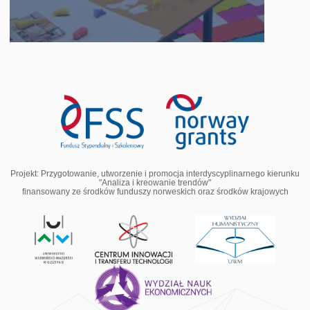
Projekt: Przygotowanie, utworzenie i promocja interdyscyplinarnego kierunku
"Analiza i kreowanie trendów"
finansowany ze środków funduszy norweskich oraz środków krajowych