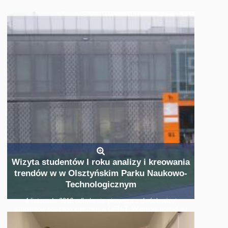
Wizyta studentów I roku analizy i kreowania
trendów w w Olsztyńskim Parku Naukowo-
Technologicznym
4 listopada 2016 odbyła się pierwsza z dwóch wizyt
studentów naszego kierunku w OPN-T. W grupie ponad 20
osób obejrzeliśmy prezentację na temat działalności
startupów, poznaliśmy możliwości współpracy.