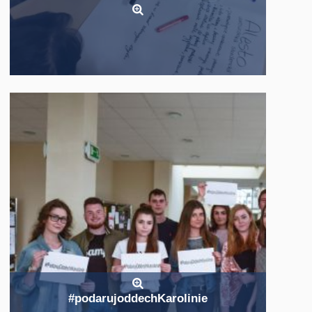
#podarujoddechKarolinie