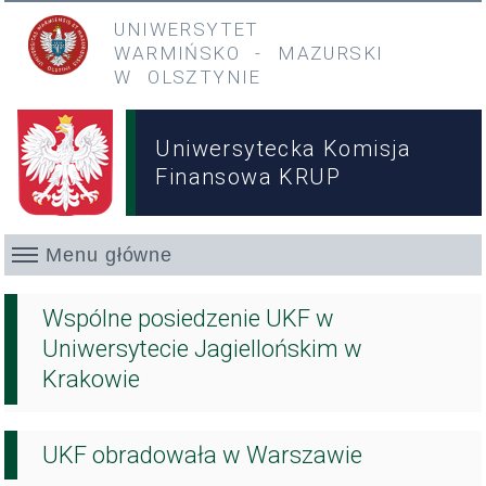
Przejdź do treści
Przejdź do menu głównego
UNIWERSYTET
WARMIŃSKO
-
MAZURSKI
W OLSZTYNIE
Uniwersytecka Komisja
Finansowa KRUP
Menu główne
Aktualności
Wspólne posiedzenie UKF w
Uniwersytecie Jagiellońskim w
Krakowie
UKF obradowała w Warszawie