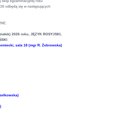
j sesji egzaminacyjnej roku
26 odbędą się w następujących
RNE:
ziałek) 2026 roku, JĘZYK ROSYJSKI,
ŃSKI
niemiecki, sala 18 (mgr R. Żebrowska)
Szelkowska)
)