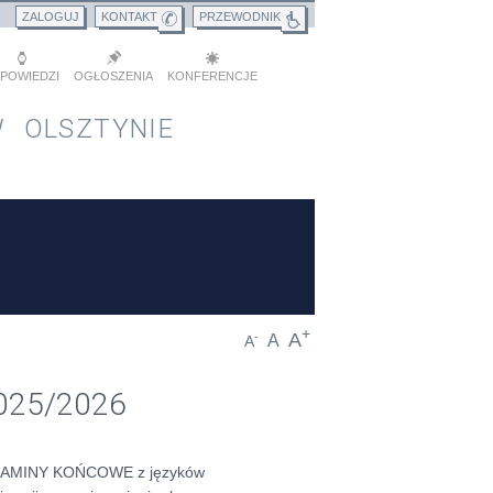
ZALOGUJ
KONTAKT
PRZEWODNIK
POWIEDZI
OGŁOSZENIA
KONFERENCJE
 OLSZTYNIE
+
A
-
A
A
025/2026
GZAMINY KOŃCOWE z języków