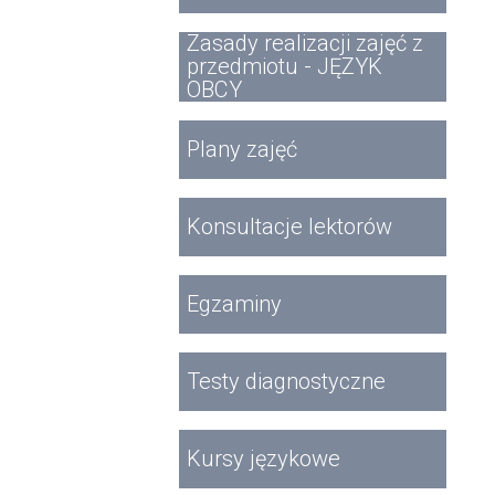
Zasady realizacji zajęć z
przedmiotu - JĘZYK
OBCY
Plany zajęć
Konsultacje lektorów
Egzaminy
Testy diagnostyczne
Kursy językowe