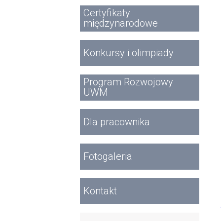
Certyfikaty
międzynarodowe
Konkursy i olimpiady
Program Rozwojowy
UWM
Dla pracownika
Fotogaleria
Kontakt