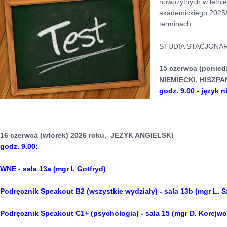
nowożytnych w letnie
akademickiego 2025/
terminach:
STUDIA STACJONA
15 czerwca (ponied
NIEMIECKI, HISZPA
godz. 9.00 - język 
16 czerwca (wtorek) 2026 roku, JĘZYK ANGIELSKI
godz. 9
.00:
WNE - sala 13a (mgr I. Gotfryd)
Podręcznik Speakout B2 (wszystkie wydziały) - sala 13b (mgr L. 
Podręcznik Speakout C1+ (psychologia) - sala 15 (mgr D. Korejwo