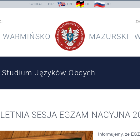
SZUKAJ
BIP
EN
DE
RU
CI
ZA
WARMIŃSKO
MAZURSKI
W
Studium Języków Obcych
LETNIA SESJA EGZAMINACYJNA 2
Informujemy, że E